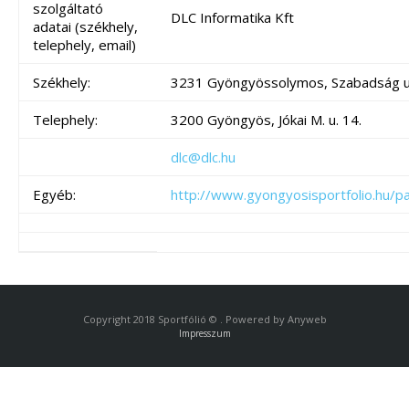
szolgáltató
DLC Informatika Kft
adatai (székhely,
telephely, email)
Székhely:
3231 Gyöngyössolymos, Szabadság u
Telephely:
3200 Gyöngyös, Jókai M. u. 14.
dlc@dlc.hu
Egyéb:
http://www.gyongyosisportfolio.hu/pa
Copyright 2018 Sportfólió © . Powered by Anyweb
Impresszum