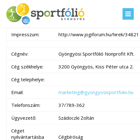
Impresszum:
http://www.jogiforum.hu/hirek/34821
Cégnév:
Gyöngyösi Sportfólió Nonprofit Kft.
Cég székhelye:
3200 Gyöngyös, Kiss Péter utca 2.
Cég telephelye:
Email:
marketing@gyongyosisportfolio.hu
Telefonszám:
37/789-362
Ügyvezető:
Szádoczki Zoltán
Céget
nyilvántartásba
Cégbíróság