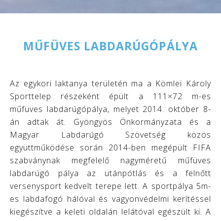
MŰFÜVES LABDARÚGÓPÁLYA
Az egykori laktanya területén ma a Kömlei Károly
Sporttelep részeként épült a 111×72 m-es
műfüves labdarúgópálya, melyet 2014. október 8-
án adtak át. Gyöngyös Önkormányzata és a
Magyar Labdarúgó Szövetség közös
együttműködése során 2014-ben megépült FIFA
szabványnak megfelelő nagyméretű műfüves
labdarúgó pálya az utánpótlás és a felnőtt
versenysport kedvelt terepe lett. A sportpálya 5m-
es labdafogó hálóval és vagyonvédelmi kerítéssel
kiegészítve a keleti oldalán lelátóval egészült ki. A