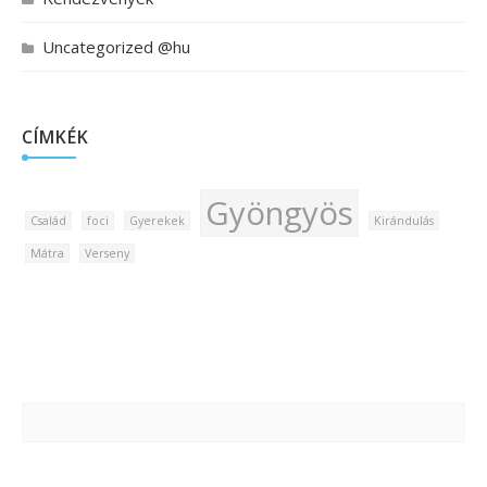
Uncategorized @hu
CÍMKÉK
Gyöngyös
Család
foci
Gyerekek
Kirándulás
Mátra
Verseny