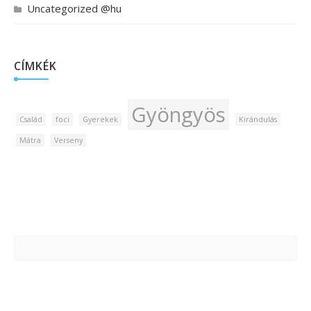
Uncategorized @hu
CÍMKÉK
Gyöngyös
Család
foci
Gyerekek
Kirándulás
Mátra
Verseny