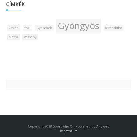
CÍMKÉK
Gyöngyös
Család
foci
Gyerekek
Kirándulás
Mátra
Verseny
Copyright 2018 Sportfólió © . Powered by Anyweb
Impresszum