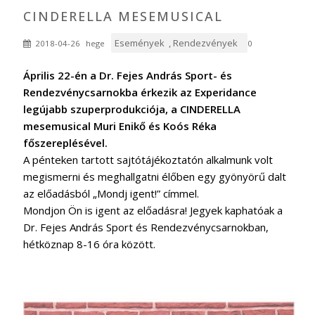
CINDERELLA MESEMUSICAL
Események
,
Rendezvények
2018-04-26
hege
0
ALMA EGYÜTTES március 4-én, szombaton
Április 22-én a Dr. Fejes András Sport- és
Rendezvénycsarnokba érkezik az Experidance
legújabb szuperprodukciója, a CINDERELLA
mesemusical Muri Enikő és Koós Réka
főszereplésével.
A pénteken tartott sajtótájékoztatón alkalmunk volt
megismerni és meghallgatni élőben egy gyönyörű dalt
az előadásból „Mondj igent!” címmel.
Mondjon Ön is igent az előadásra! Jegyek kaphatóak a
Dr. Fejes András Sport és Rendezvénycsarnokban,
hétköznap 8-16 óra között.