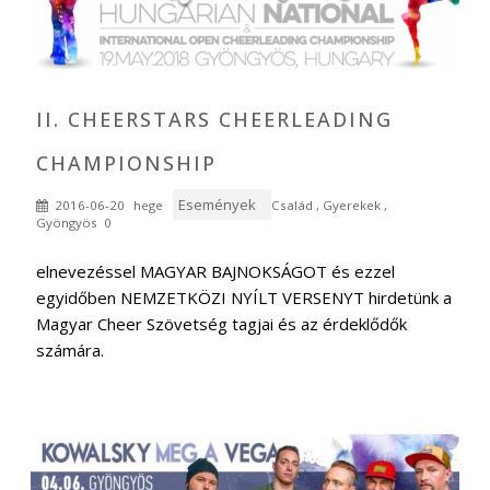
Kowalsky meg a Vega koncert
II. CHEERSTARS CHEERLEADING
CHAMPIONSHIP
Események
2016-06-20
hege
Család
,
Gyerekek
,
Gyöngyös
0
elnevezéssel MAGYAR BAJNOKSÁGOT és ezzel
egyidőben NEMZETKÖZI NYÍLT VERSENYT hirdetünk a
Magyar Cheer Szövetség tagjai és az érdeklődők
számára.