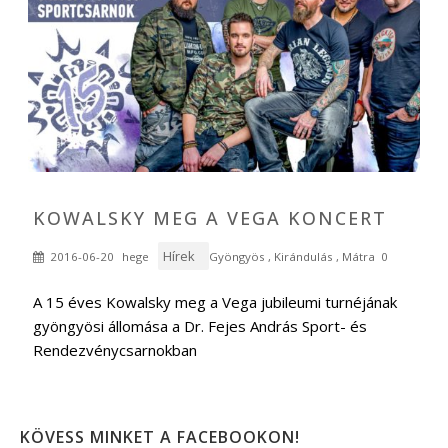
KOWALSKY MEG A VEGA KONCERT
Hírek
2016-06-20
hege
Gyöngyös
,
Kirándulás
,
Mátra
0
A 15 éves Kowalsky meg a Vega jubileumi turnéjának
gyöngyösi állomása a Dr. Fejes András Sport- és
Rendezvénycsarnokban
KÖVESS MINKET A FACEBOOKON!