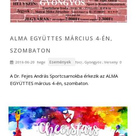
II. CHEERSTARS CHEERLEADING CHAMPIONSHIP
ALMA EGYÜTTES MÁRCIUS 4-ÉN,
SZOMBATON
Események
2016-06-20
hege
foci
,
Gyöngyös
,
Verseny
0
A Dr. Fejes András Sportcsarnokba érkezik az ALMA
EGYÜTTES március 4-én, szombaton.