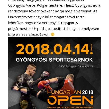
Gyöngyös Város Polgármestere, Hiesz György is, aki a
rendezvény fővédnökeként nyitja meg a versenyt. Az
Önkormányzat nagylelkű támogatásával tette
lehetővé, hogy ez a verseny létrejöjjön. A
polgármester Úr pedig biztosított, hogy személyesen
is jelen lesz a kezdéskor.
CINDERELLA mesemusical