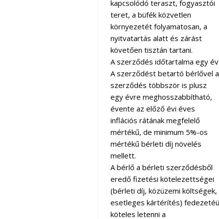
kapcsolódó teraszt, fogyasztói
teret, a büfék közvetlen
környezetét folyamatosan, a
nyitvatartás alatt és zárást
követően tisztán tartani.
A szerződés időtartalma egy év
A szerződést betartó bérlővel a
szerződés többször is plusz
egy évre meghosszabbítható,
évente az előző évi éves
inflációs rátának megfelelő
mértékű, de minimum 5%-os
mértékű bérleti díj növelés
mellett.
A bérlő a bérleti szerződésből
eredő fizetési kötelezettségei
(bérleti díj, közüzemi költségek,
esetleges kártérítés) fedezetéü
köteles letenni a