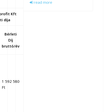
read more
rofit Kft
i díja
Bérleti
Díj
bruttó/év
1
592 580
Ft