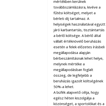
mértékben kerülnek
továbbszámlázásra, kivéve a
fűtési költséget, melyet a
bérleti díj tartalmaz. A
helyiségek használatával együtt
járó karbantartás, tisztántartás
a bérlő költsége. A bérlő által
vállalt értéknövelő beruházás
esetén a felek előzetes írásbeli
megállapodása alapján
bérbeszámításnak lehet helye,
melynek mértéke a
megállapodásban foglalt
összeg, de legfeljebb a
beruházás igazolt költségének
50%-a lehet.
A büfék alapvető célja, hogy
egész héten kiszolgálja a
közönséget, a sportolókat és a