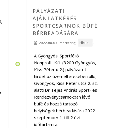
PÁLYÁZATI
AJÁNLATKÉRÉS
A
SPORTCSARNOK BÜFÉ
BÉRBEADÁSÁRA
Hírek
2022-08-03
marketing
0
A Gyöngyösi Sportfólió
Nonprofit Kft. (3200 Gyöngyös,
n
Kiss Péter u 2.) pályázatot
hirdet az üzemeltetésében álló,
Gyöngyös, Kiss Péter utca 2. sz.
alatti Dr. Fejes András Sport- és
ó
Rendezvénycsarnokban lévő
büfé és hozzá tartozó
helyiségek bérbeadására 2022.
szeptember 1-től 2 évi
időtartamra.