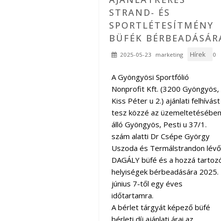
STRAND- ÉS
SPORTLÉTESÍTMÉNY
BÜFÉK BÉRBEADÁSÁR
Hírek
2025-05-23
marketing
0
A Gyöngyösi Sportfólió
Nonprofit Kft. (3200 Gyöngyös,
Kiss Péter u 2.) ajánlati felhívást
tesz közzé az üzemeltetésébe
álló Gyöngyös, Pesti u 37/1.
szám alatti Dr Csépe György
Uszoda és Termálstrandon lévő
DAGÁLY büfé és a hozzá tartoz
helyiségek bérbeadására 2025.
június 7-től egy éves
időtartamra.
A bérlet tárgyát képező büfé
bérleti díj ajánlati árai az